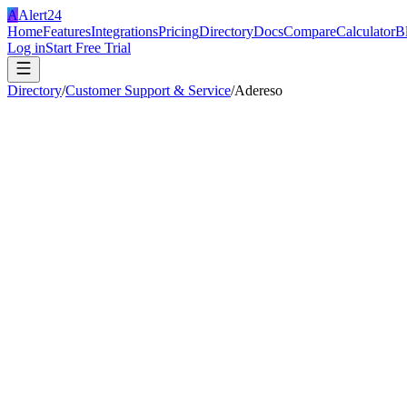
A
Alert24
Home
Features
Integrations
Pricing
Directory
Docs
Compare
Calculator
B
Log in
Start Free Trial
Directory
/
Customer Support & Service
/
Adereso