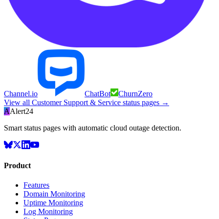
Channel.io
ChatBot
ChurnZero
View all
Customer Support & Service
status pages →
A
Alert24
Smart status pages with automatic cloud outage detection.
Product
Features
Domain Monitoring
Uptime Monitoring
Log Monitoring