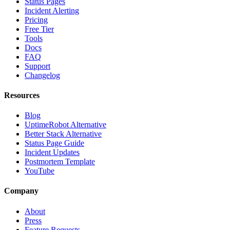
Status Pages
Incident Alerting
Pricing
Free Tier
Tools
Docs
FAQ
Support
Changelog
Resources
Blog
UptimeRobot Alternative
Better Stack Alternative
Status Page Guide
Incident Updates
Postmortem Template
YouTube
Company
About
Press
Feature Requests